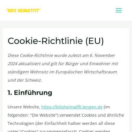
Zum
Mai
Inhalt
Men
springen
Consent
Vorlieben
Statistiken
Marketing
to
Cookie-Richtlinie (EU)
service
sonstiges
Diese Cookie-Richtlinie wurde zuletzt am 6. November
2024 aktualisiert und gilt für Bürger und Einwohner mit
ständigem Wohnsitz im Europäischen Wirtschaftsraum
und der Schweiz.
1. Einführung
Unsere Website,
https://kidsheimatfit.tengen.de
(im
folgenden: "Die Website") verwendet Cookies und ähnliche
Technologien (der Einfachheit halber werden all diese
unter "Cookies" zusammengefasst). Cookies werden